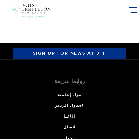
Skip
to
main
content
SIGN UP FOR NEWS AT JTF
روابط سريعة
مواد إعلامية
الجدول الزمني
الأخبا
اتصال
دخول