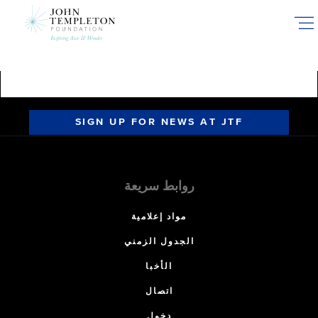
Skip
to
main
content
SIGN UP FOR NEWS AT JTF
روابط سريعة
مواد إعلامية
الجدول الزمني
الأخبا
اتصال
دخول