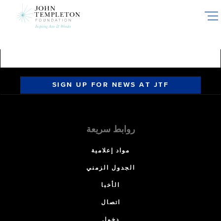
Skip
to
main
content
SIGN UP FOR NEWS AT JTF
روابط سريعة
مواد إعلامية
الجدول الزمني
الأخبا
اتصال
دخول