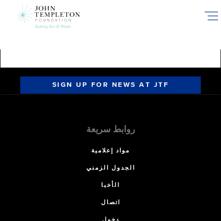
Skip
to
main
content
SIGN UP FOR NEWS AT JTF
روابط سريعة
مواد إعلامية
الجدول الزمني
الأخبا
اتصال
دخول