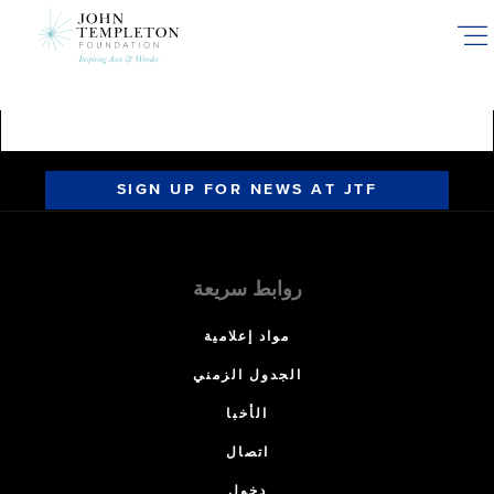
Skip
to
main
content
SIGN UP FOR NEWS AT JTF
روابط سريعة
مواد إعلامية
الجدول الزمني
الأخبا
اتصال
دخول