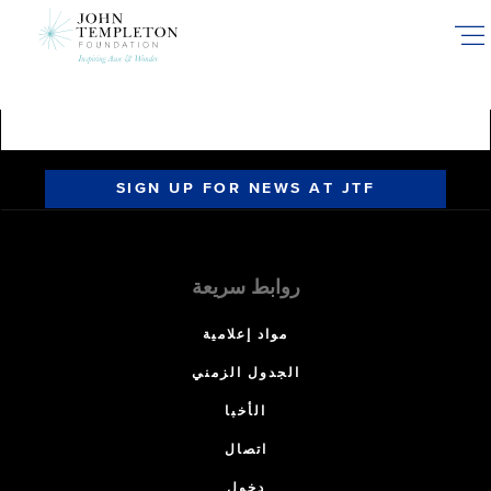
Skip
to
main
content
SIGN UP FOR NEWS AT JTF
روابط سريعة
مواد إعلامية
الجدول الزمني
الأخبا
اتصال
دخول