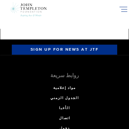
Skip
to
main
content
SIGN UP FOR NEWS AT JTF
روابط سريعة
مواد إعلامية
الجدول الزمني
الأخبا
اتصال
دخول