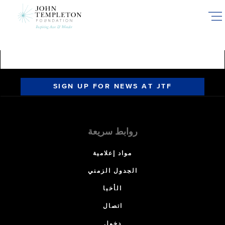
Skip
to
main
content
SIGN UP FOR NEWS AT JTF
روابط سريعة
مواد إعلامية
الجدول الزمني
الأخبا
اتصال
دخول