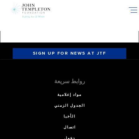
Skip
to
main
content
SIGN UP FOR NEWS AT JTF
روابط سريعة
مواد إعلامية
الجدول الزمني
الأخبا
اتصال
دخول