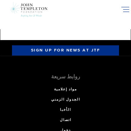
Skip
to
main
content
SIGN UP FOR NEWS AT JTF
روابط سريعة
مواد إعلامية
الجدول الزمني
الأخبا
اتصال
دخول