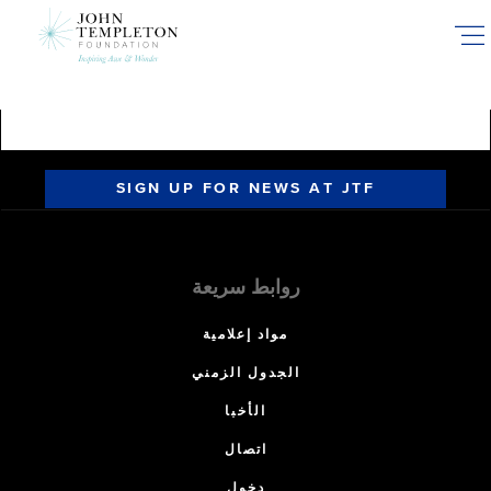
Skip
to
main
content
SIGN UP FOR NEWS AT JTF
روابط سريعة
مواد إعلامية
الجدول الزمني
الأخبا
اتصال
دخول