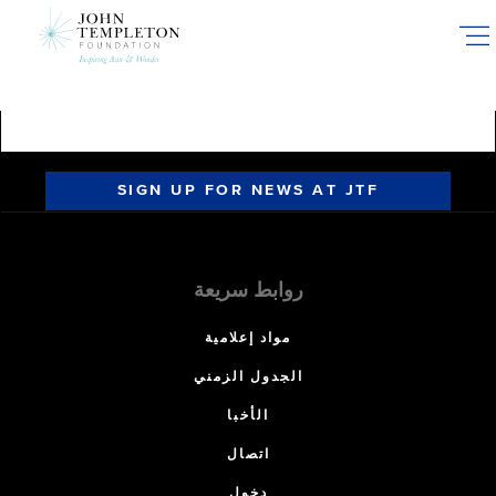
Skip
to
main
content
SIGN UP FOR NEWS AT JTF
روابط سريعة
مواد إعلامية
الجدول الزمني
الأخبا
اتصال
دخول