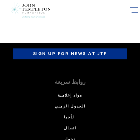
Skip
to
main
content
SIGN UP FOR NEWS AT JTF
روابط سريعة
مواد إعلامية
الجدول الزمني
الأخبا
اتصال
دخول