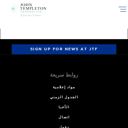
Skip
to
main
content
SIGN UP FOR NEWS AT JTF
روابط سريعة
مواد إعلامية
الجدول الزمني
الأخبا
اتصال
دخول