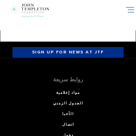
Skip
to
main
content
SIGN UP FOR NEWS AT JTF
روابط سريعة
مواد إعلامية
الجدول الزمني
الأخبا
اتصال
دخول