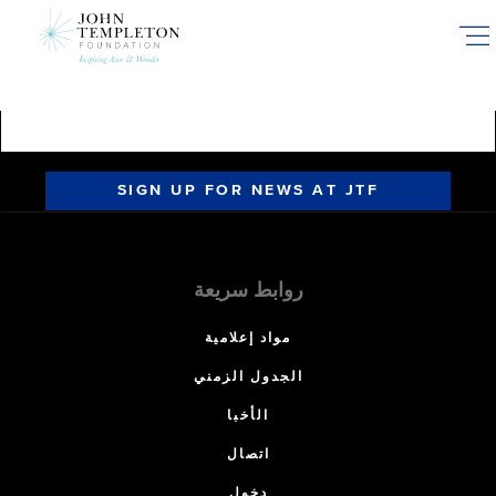
Skip
to
main
content
SIGN UP FOR NEWS AT JTF
روابط سريعة
مواد إعلامية
الجدول الزمني
الأخبا
اتصال
دخول