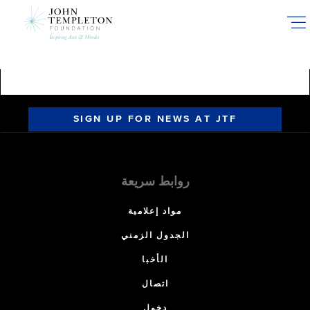
Skip
to
main
content
SIGN UP FOR NEWS AT JTF
روابط سريعة
مواد إعلامية
الجدول الزمني
الأخبا
اتصال
دخول