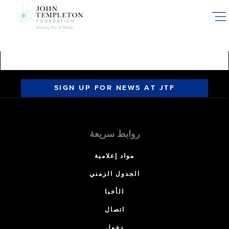
Skip
to
main
content
SIGN UP FOR NEWS AT JTF
روابط سريعة
مواد إعلامية
الجدول الزمني
الأخبا
اتصال
دخول