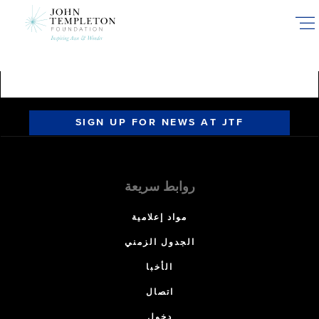
Skip
to
main
content
SIGN UP FOR NEWS AT JTF
روابط سريعة
مواد إعلامية
الجدول الزمني
الأخبا
اتصال
دخول