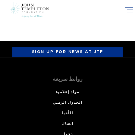
Skip
to
main
content
SIGN UP FOR NEWS AT JTF
روابط سريعة
مواد إعلامية
الجدول الزمني
الأخبا
اتصال
دخول