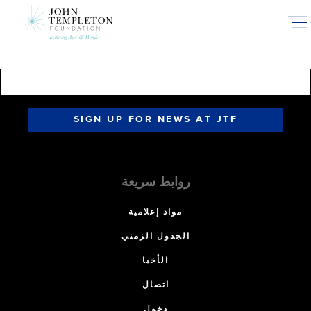
Skip
to
main
content
SIGN UP FOR NEWS AT JTF
روابط سريعة
مواد إعلامية
الجدول الزمني
الأخبا
اتصال
دخول