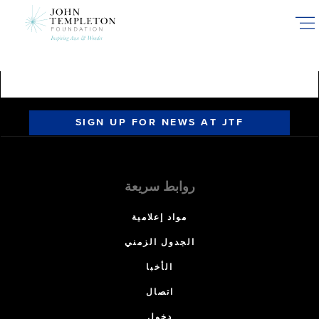
Skip
to
main
content
SIGN UP FOR NEWS AT JTF
روابط سريعة
مواد إعلامية
الجدول الزمني
الأخبا
اتصال
دخول