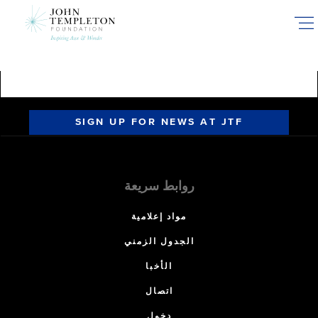
Skip
to
main
content
SIGN UP FOR NEWS AT JTF
روابط سريعة
مواد إعلامية
الجدول الزمني
الأخبا
اتصال
دخول