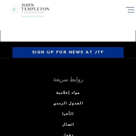
Skip
to
main
content
SIGN UP FOR NEWS AT JTF
روابط سريعة
مواد إعلامية
الجدول الزمني
الأخبا
اتصال
دخول