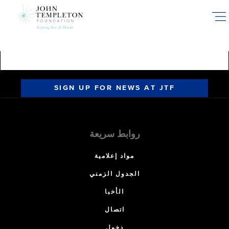
Skip
to
main
content
SIGN UP FOR NEWS AT JTF
روابط سريعة
مواد إعلامية
الجدول الزمني
الأخبا
اتصال
دخول