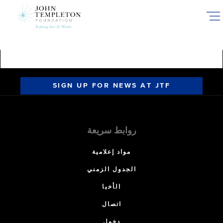
Skip
to
main
content
SIGN UP FOR NEWS AT JTF
روابط سريعة
مواد إعلامية
الجدول الزمني
الأخبا
اتصال
دخول