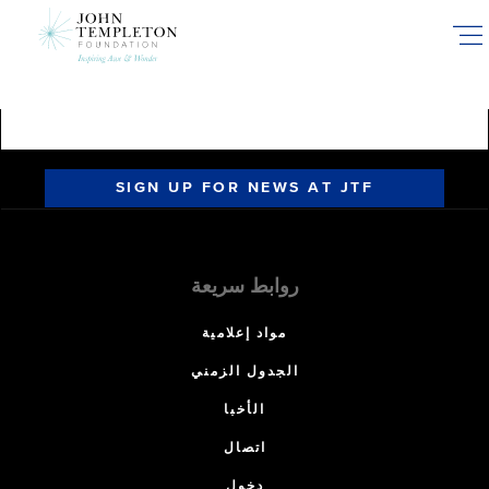
Skip
to
main
content
SIGN UP FOR NEWS AT JTF
روابط سريعة
مواد إعلامية
الجدول الزمني
الأخبا
اتصال
دخول