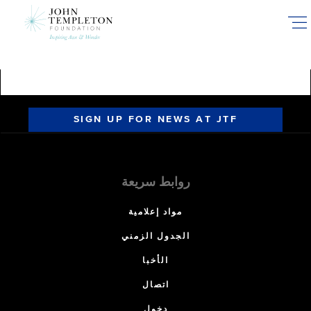
Skip
to
main
content
SIGN UP FOR NEWS AT JTF
روابط سريعة
مواد إعلامية
الجدول الزمني
الأخبا
اتصال
دخول