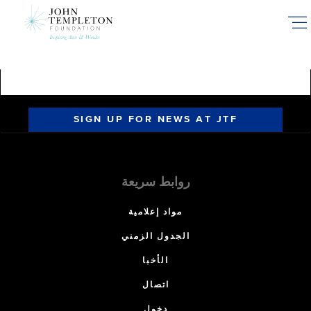
Skip
to
main
content
SIGN UP FOR NEWS AT JTF
روابط سريعة
مواد إعلامية
الجدول الزمني
الأخبا
اتصال
دخول