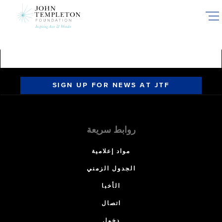
Skip
to
main
content
SIGN UP FOR NEWS AT JTF
روابط سريعة
مواد إعلامية
الجدول الزمني
الأخبا
اتصال
دخول