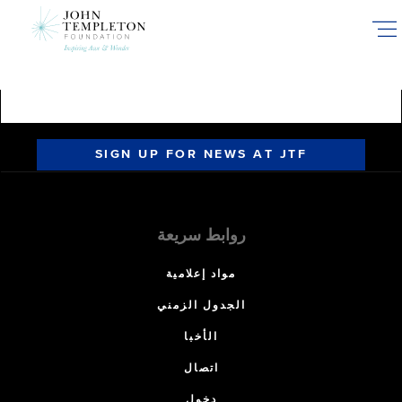
Skip
to
main
content
SIGN UP FOR NEWS AT JTF
روابط سريعة
مواد إعلامية
الجدول الزمني
الأخبا
اتصال
دخول