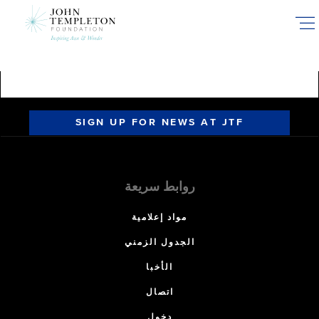
Skip
to
main
content
SIGN UP FOR NEWS AT JTF
روابط سريعة
مواد إعلامية
الجدول الزمني
الأخبا
اتصال
دخول