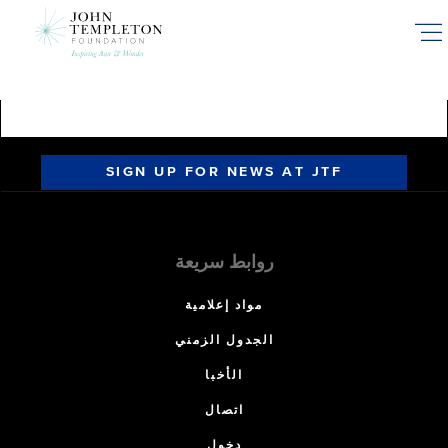
Skip
to
main
content
SIGN UP FOR NEWS AT JTF
روابط سريعة
مواد إعلامية
الجدول الزمني
الأخبا
اتصال
دخول