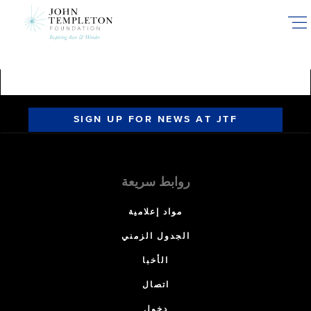
Skip
to
main
content
SIGN UP FOR NEWS AT JTF
روابط سريعة
مواد إعلامية
الجدول الزمني
الأخبا
اتصال
دخول