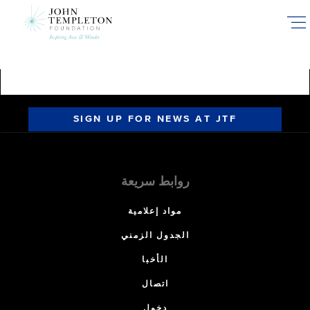
Skip
to
main
content
SIGN UP FOR NEWS AT JTF
روابط سريعة
مواد إعلامية
الجدول الزمني
الأخبا
اتصال
دخول