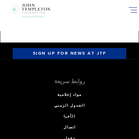
Skip
to
main
content
SIGN UP FOR NEWS AT JTF
روابط سريعة
مواد إعلامية
الجدول الزمني
الأخبا
اتصال
دخول