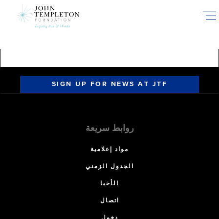
Skip
to
main
content
SIGN UP FOR NEWS AT JTF
روابط سريعة
مواد إعلامية
الجدول الزمني
الأخبا
اتصال
دخول