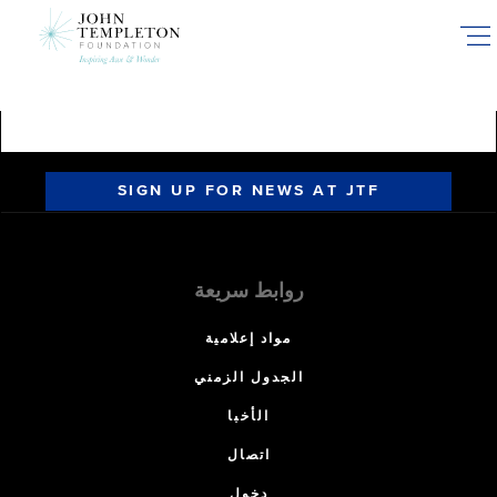
Skip
to
main
content
SIGN UP FOR NEWS AT JTF
روابط سريعة
مواد إعلامية
الجدول الزمني
الأخبا
اتصال
دخول