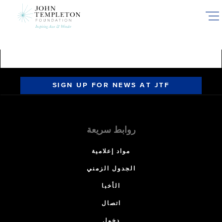
Skip
to
main
content
SIGN UP FOR NEWS AT JTF
روابط سريعة
مواد إعلامية
الجدول الزمني
الأخبا
اتصال
دخول