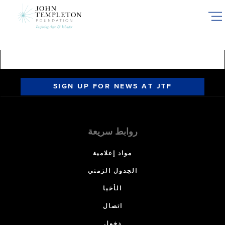
Skip
to
main
content
SIGN UP FOR NEWS AT JTF
روابط سريعة
مواد إعلامية
الجدول الزمني
الأخبا
اتصال
دخول