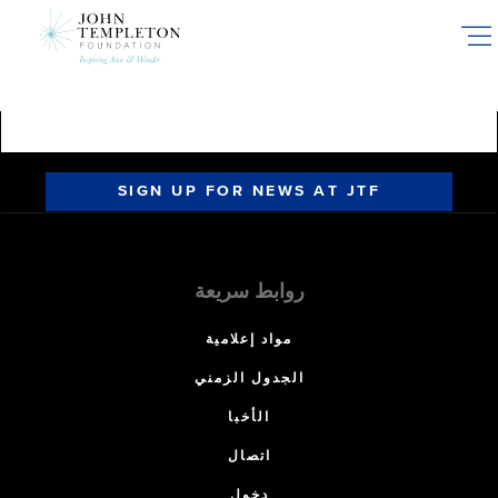
Skip
to
main
content
SIGN UP FOR NEWS AT JTF
روابط سريعة
مواد إعلامية
الجدول الزمني
الأخبا
اتصال
دخول