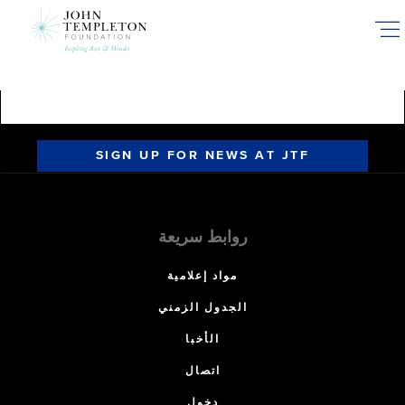
Skip
to
main
content
SIGN UP FOR NEWS AT JTF
روابط سريعة
مواد إعلامية
الجدول الزمني
الأخبا
اتصال
دخول