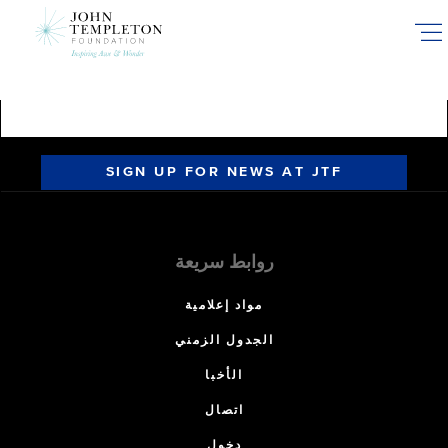
Skip
to
main
content
SIGN UP FOR NEWS AT JTF
روابط سريعة
مواد إعلامية
الجدول الزمني
الأخبا
اتصال
دخول