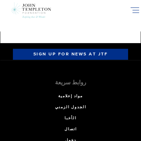
Skip
to
main
content
SIGN UP FOR NEWS AT JTF
روابط سريعة
مواد إعلامية
الجدول الزمني
الأخبا
اتصال
دخول