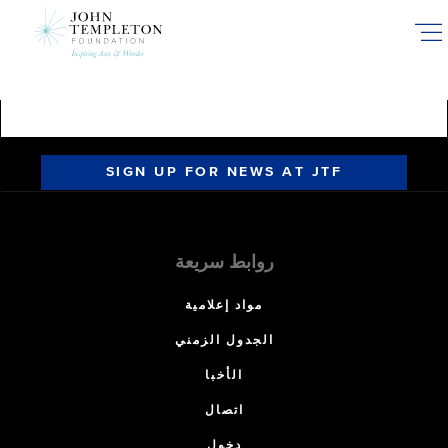
Skip
to
main
content
SIGN UP FOR NEWS AT JTF
روابط سريعة
مواد إعلامية
الجدول الزمني
الأخبا
اتصال
دخول