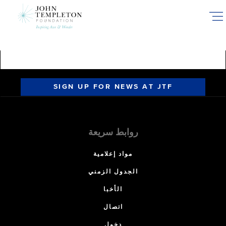
Skip
to
main
content
SIGN UP FOR NEWS AT JTF
روابط سريعة
مواد إعلامية
الجدول الزمني
الأخبا
اتصال
دخول