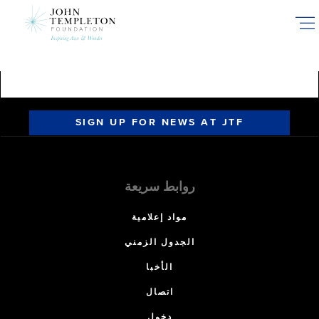
Skip
to
main
content
SIGN UP FOR NEWS AT JTF
روابط سريعة
مواد إعلامية
الجدول الزمني
الأخبا
اتصال
دخول