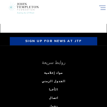
Skip
to
main
content
SIGN UP FOR NEWS AT JTF
روابط سريعة
مواد إعلامية
الجدول الزمني
الأخبا
اتصال
دخول