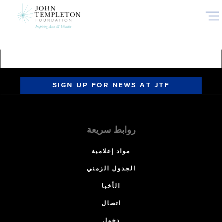
Skip
to
main
content
SIGN UP FOR NEWS AT JTF
روابط سريعة
مواد إعلامية
الجدول الزمني
الأخبا
اتصال
دخول