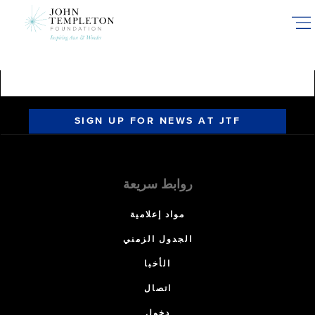
Skip
to
main
content
SIGN UP FOR NEWS AT JTF
روابط سريعة
مواد إعلامية
الجدول الزمني
الأخبا
اتصال
دخول